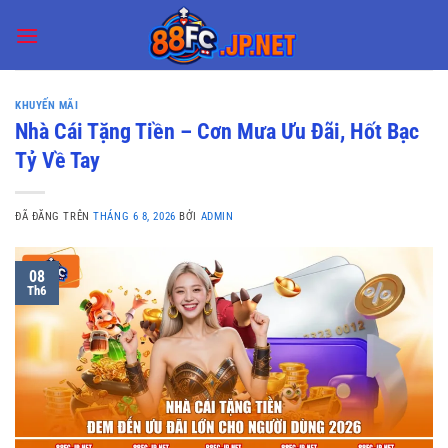
Chuyển
đến
nội
dung
KHUYẾN MÃI
Nhà Cái Tặng Tiền – Cơn Mưa Ưu Đãi, Hốt Bạc
Tỷ Về Tay
ĐÃ ĐĂNG TRÊN
THÁNG 6 8, 2026
BỞI
ADMIN
08
Th6