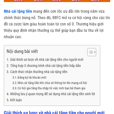
Nhà cái tặng tiền
mang đến cơn lốc ưu đãi lớn trong năm vừa
chính thức bùng nổ. Theo đó, 88FC mở ra cơ hội vàng cho các tín
đồ cá cược làm giàu hoàn toàn từ con số 0. Thương hiệu giới
thiệu quy định nhận thưởng cụ thể giúp bạn đầu tư thu về lợi
nhuận cao.
Nội dung bài viết
Giải thích sơ lược về nhà cái tặng tiền cho người mới
Tổng hợp 3 chương trình nhà cái tặng tiền hấp dẫn
Cách thức nhận thưởng nhà cái tặng tiền
Đăng ký tài khoản mới
Nhà cái tặng tiền khi chia sẻ thông tin lên mạng xã hội
Cơ hội gia tăng thu nhập từ việc mời bạn bè tham gia
Những lưu ý quan trọng để sử dụng nhà cái tặng tiền sinh lời
Kết luận
Giải thích sơ lược về nhà cái tặng tiền cho người mới