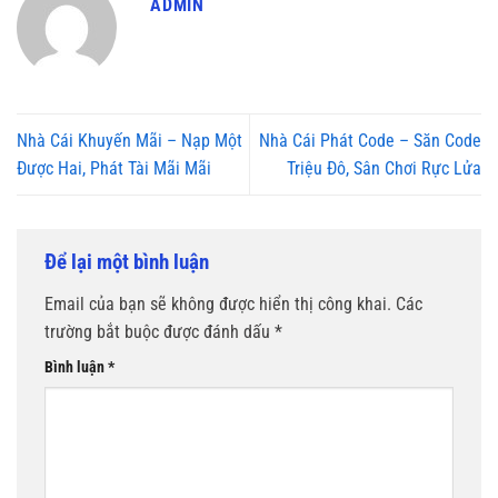
ADMIN
Nhà Cái Khuyến Mãi – Nạp Một
Nhà Cái Phát Code – Săn Code
Được Hai, Phát Tài Mãi Mãi
Triệu Đô, Sân Chơi Rực Lửa
Để lại một bình luận
Email của bạn sẽ không được hiển thị công khai.
Các
trường bắt buộc được đánh dấu
*
Bình luận
*