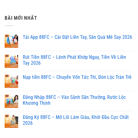
BÀI MỚI NHẤT
Tải App 88FC – Cài Đặt Liền Tay, Săn Quà Mê Say 2026
Rút Tiền 88FC – Lệnh Phát Khớp Ngay, Tiền Về Liền
Tay 2026
Nạp tiền 88FC – Chuyển Vốn Tức Thì, Đón Lộc Tràn Trề
Đăng Nhập 88FC – Vào Sảnh Săn Thưởng, Rước Lộc
Khương Thịnh
Đăng Ký 88FC – Mở Lối Làm Giàu, Khởi Đầu Cực Chất
2026