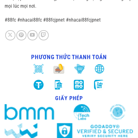
mọi lúc mọi nơi.
#88fc #nhacai88fc #88fcjpnet #nhacai88fcjpnet
PHƯƠNG THỨC THANH TOÁN
GIẤY PHÉP