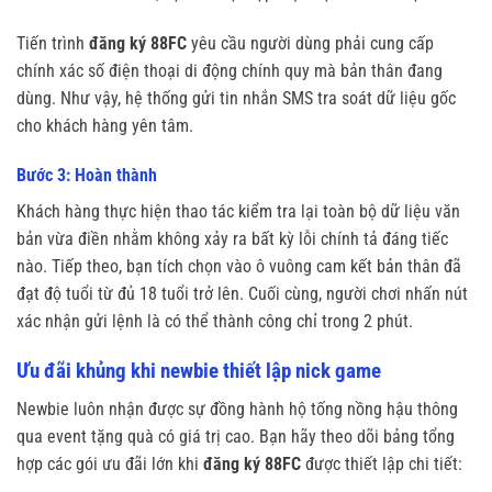
Tiến trình
đăng ký 88FC
yêu cầu người dùng phải cung cấp
chính xác số điện thoại di động chính quy mà bản thân đang
dùng. Như vậy, hệ thống gửi tin nhắn SMS tra soát dữ liệu gốc
cho khách hàng yên tâm.
Bước 3: Hoàn thành
Khách hàng thực hiện thao tác kiểm tra lại toàn bộ dữ liệu văn
bản vừa điền nhằm không xảy ra bất kỳ lỗi chính tả đáng tiếc
nào. Tiếp theo, bạn tích chọn vào ô vuông cam kết bản thân đã
đạt độ tuổi từ đủ 18 tuổi trở lên. Cuối cùng, người chơi nhấn nút
xác nhận gửi lệnh là có thể thành công chỉ trong 2 phút.
Ưu đãi khủng khi newbie thiết lập nick game
Newbie luôn nhận được sự đồng hành hộ tống nồng hậu thông
qua event tặng quà có giá trị cao. Bạn hãy theo dõi bảng tổng
hợp các gói ưu đãi lớn khi
đăng ký 88FC
được thiết lập chi tiết: