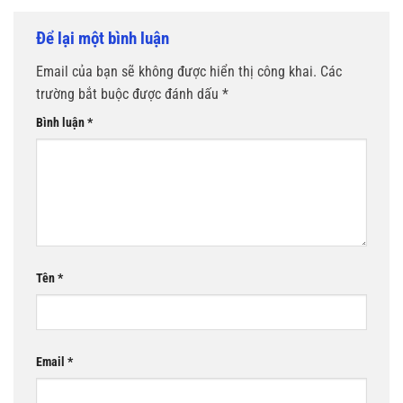
Để lại một bình luận
Email của bạn sẽ không được hiển thị công khai.
Các
trường bắt buộc được đánh dấu
*
Bình luận
*
Tên
*
Email
*