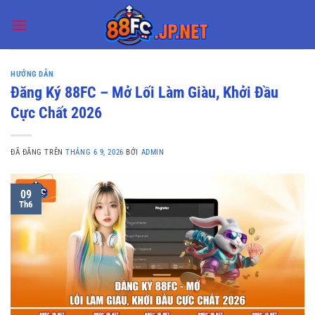
Chuyển
đến
nội
dung
HƯỚNG DẪN
Đăng Ký 88FC – Mở Lối Làm Giàu, Khởi Đầu
Cực Chất 2026
ĐÃ ĐĂNG TRÊN
THÁNG 6 9, 2026
BỞI
ADMIN
09
Th6