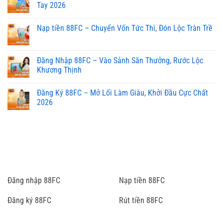
Tay 2026
Nạp tiền 88FC – Chuyển Vốn Tức Thì, Đón Lộc Tràn Trề
Đăng Nhập 88FC – Vào Sảnh Săn Thưởng, Rước Lộc
Khương Thịnh
Đăng Ký 88FC – Mở Lối Làm Giàu, Khởi Đầu Cực Chất
2026
Đăng nhập 88FC
Nạp tiền 88FC
Đăng ký 88FC
Rút tiền 88FC