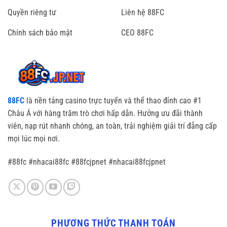
Quyền riêng tư
Liên hệ 88FC
Chính sách bảo mật
CEO 88FC
88FC
là nền tảng casino trực tuyến và thể thao đỉnh cao #1
Châu Á với hàng trăm trò chơi hấp dẫn. Hưởng ưu đãi thành
viên, nạp rút nhanh chóng, an toàn, trải nghiệm giải trí đẳng cấp
mọi lúc mọi nơi.
#88fc #nhacai88fc #88fcjpnet #nhacai88fcjpnet
PHƯƠNG THỨC THANH TOÁN