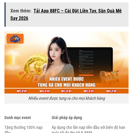
Xem thêm:
Tải App 88FC – Cài Đặt Liền Tay, Săn Quà Mê
Say 2026
Nhiều event được tung ra cho mọi khách hàng
Danh mục event
Giải pháp áp dụng
Tặng thưởng 100% nạp
Áp dụng cho lần nạp tiền đầu với biên độ hạn
đầu
mức tối đa lên tới 8.888k.